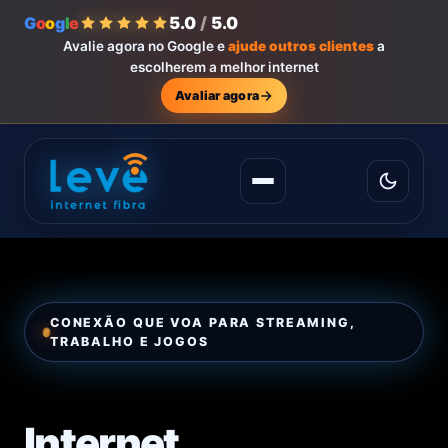
G
o
o
g
l
e
5.0
/
5.0
Avalie agora no Google e
ajude outros clientes
a
escolherem a melhor internet
Avaliar agora
CONEXÃO QUE VOA PARA STREAMING,
TRABALHO E JOGOS
Internet